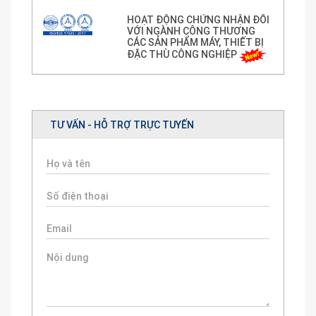
HOẠT ĐỘNG CHỨNG NHẬN ĐỐI
VỚI NGÀNH CÔNG THƯƠNG
CÁC SẢN PHẨM MÁY, THIẾT BỊ
ĐẶC THÙ CÔNG NGHIỆP
TƯ VẤN - HỖ TRỢ TRỰC TUYẾN