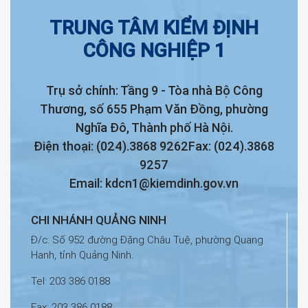
TRUNG TÂM KIỂM ĐỊNH
CÔNG NGHIỆP 1
Trụ sở chính: Tầng 9 - Tòa nhà Bộ Công
Thương, số 655 Phạm Văn Đồng, phường
Nghĩa Đô, Thành phố Hà Nội.
Điện thoại: (024).3868 9262
Fax: (024).3868
9257
Email: kdcn1@kiemdinh.gov.vn
CHI NHÁNH QUẢNG NINH
Đ/c: Số 952 đường Đặng Châu Tuệ, phường Quang
Hanh, tỉnh Quảng Ninh.
Tel: 203 386 0188
Fax: 203 386 0188