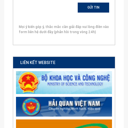
Mọi ý kiến góp ý, thắc mắc cần giải đáp vui lòng điền vào
form liên hệ dưới đây (phản hồi trong vòng 24h)
LIÊN KẾT WEBSITE