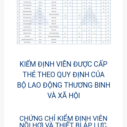
KIỂM ĐỊNH VIÊN ĐƯỢC CẤP
THẺ THEO QUY ĐỊNH CỦA
BỘ LAO ĐỘNG THƯƠNG BINH
VÀ XÃ HỘI
CHỨNG CHỈ KIỂM ĐỊNH VIÊN
NỒI HƠI VÀ THIẾT BỊ ÁP LỰC,