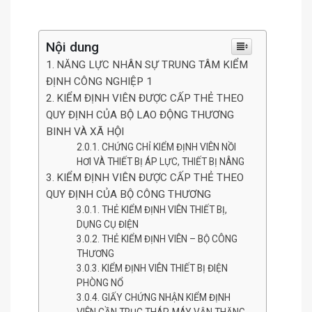
Nội dung
NĂNG LỰC NHÂN SỰ TRUNG TÂM KIỂM
ĐỊNH CÔNG NGHIỆP 1
KIỂM ĐỊNH VIÊN ĐƯỢC CẤP THẺ THEO
QUY ĐỊNH CỦA BỘ LAO ĐỘNG THƯƠNG
BINH VÀ XÃ HỘI
CHỨNG CHỈ KIỂM ĐỊNH VIÊN NỒI
HƠI VÀ THIẾT BỊ ÁP LỰC, THIẾT BỊ NÂNG
KIỂM ĐỊNH VIÊN ĐƯỢC CẤP THẺ THEO
QUY ĐỊNH CỦA BỘ CÔNG THƯƠNG
THẺ KIỂM ĐỊNH VIÊN THIẾT BỊ,
DỤNG CỤ ĐIỆN
THẺ KIỂM ĐỊNH VIÊN – BỘ CÔNG
THƯƠNG
KIỂM ĐỊNH VIÊN THIẾT BỊ ĐIỆN
PHÒNG NỔ
GIẤY CHỨNG NHẬN KIỂM ĐỊNH
VIÊN CẦN TRỤC THÁP, MÁY VẬN THĂNG,