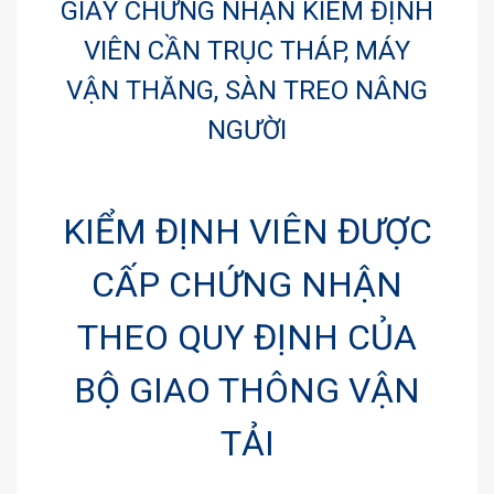
GIẤY CHỨNG NHẬN KIỂM ĐỊNH
VIÊN CẦN TRỤC THÁP, MÁY
VẬN THĂNG, SÀN TREO NÂNG
NGƯỜI
KIỂM ĐỊNH VIÊN ĐƯỢC
CẤP CHỨNG NHẬN
THEO QUY ĐỊNH CỦA
BỘ GIAO THÔNG VẬN
TẢI