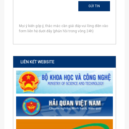
Mọi ý kiến góp ý, thắc mắc cần giải đáp vui lòng điền vào
form liên hệ dưới đây (phản hồi trong vòng 24h)
LIÊN KẾT WEBSITE